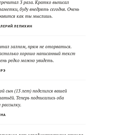
еречитал 3 раза. Кратко выписал
заметки, буду внедрять сегодня. Очень
равится как ты мыслишь.
АЛЕРИЙ ЛЕПИХИН
итал залпом, прям не оторваться.
астолько хорошо написанный текст
чень редко можно увидеть.
НРЭ
ой сын (13 лет) поделился вашей
татьёй. Теперь подписались оба
 рассылку.
ННА