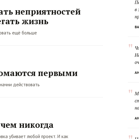
П
ать неприятностей
в 
н
егать жизнь
В
ковать ещё больше
"
Ч
Н
о
омаются первыми
А
начни действовать
"
М
с
на
А
 чем никогда
вка убивает любой проект. И как