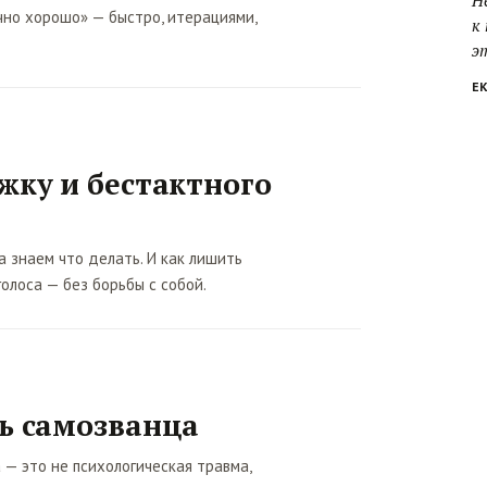
"
Н
но хорошо» — быстро, итерациями,
к
э
Е
жку и бестактного
а знаем что делать. И как лишить
олоса — без борьбы с собой.
ь самозванца
— это не психологическая травма,