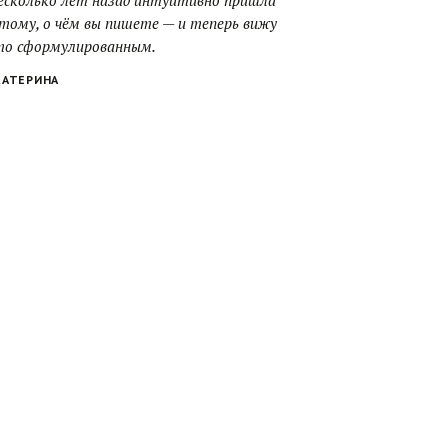
есколько лет назад интуитивно пришла
 тому, о чём вы пишете — и теперь вижу
то сформулированным.
КАТЕРИНА