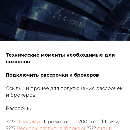
Технические моменты необходимые для
созвонов
Подключить рассрочки и брокеров
Ссылки и прочее для подключения рассрочек
и брокеров
Рассрочки
????
Продамус:
Промокод на 2000р. — litavsky
????
Ресурсы развитие (брокер)
????
Актив