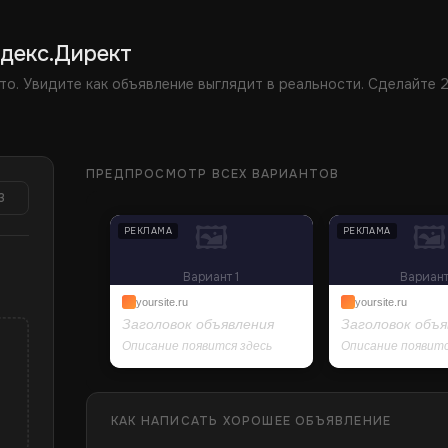
декс.Директ
то. Увидите как объявление выглядит в реальности. Сделайте 
ПРЕДПРОСМОТР ВСЕХ ВАРИАНТОВ
3
🖼
🖼
РЕКЛАМА
РЕКЛАМА
Вариант 1
Вариант
yoursite.ru
yoursite.ru
Заголовок объявления
Заголовок объя
Описание появится здесь
Описание появитс
КАК НАПИСАТЬ ХОРОШЕЕ ОБЪЯВЛЕНИЕ