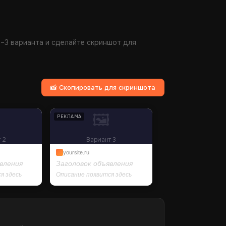
2–3 варианта и сделайте скриншот для
📸 Скопировать для скриншота
🖼
РЕКЛАМА
 2
Вариант 3
yoursite.ru
вления
Заголовок объявления
я здесь
Описание появится здесь